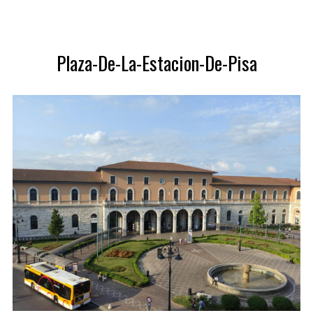
S
e
a
Plaza-De-La-Estacion-De-Pisa
r
c
h
f
o
r
: