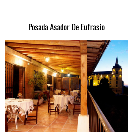
S
e
a
Posada Asador De Eufrasio
r
c
h
f
o
r
: