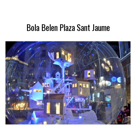
S
e
a
Bola Belen Plaza Sant Jaume
r
c
h
f
o
r
: